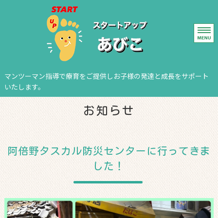
我孫子の児童発
マンツーマン指導で療育をご提供しお子様の発達と成長をサポート
いたします。
ホーム
お知らせ
レッスン
ご利用案内
阿倍野タスカル防災センターに行ってきま
した！
施設概要
お問い合わせ